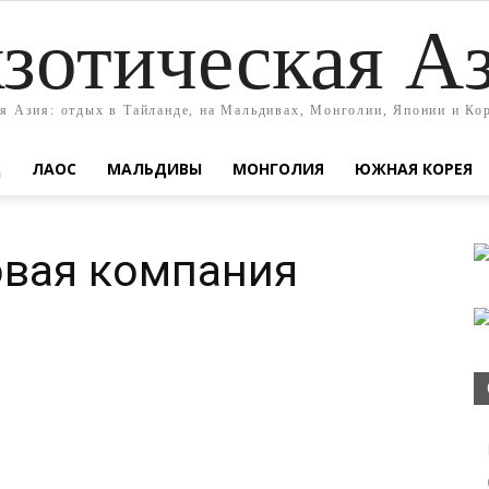
зотическая А
я Азия: отдых в Тайланде, на Мальдивах, Монголии, Японии и Ко
Д
ЛАОС
МАЛЬДИВЫ
МОНГОЛИЯ
ЮЖНАЯ КОРЕЯ
овая компания