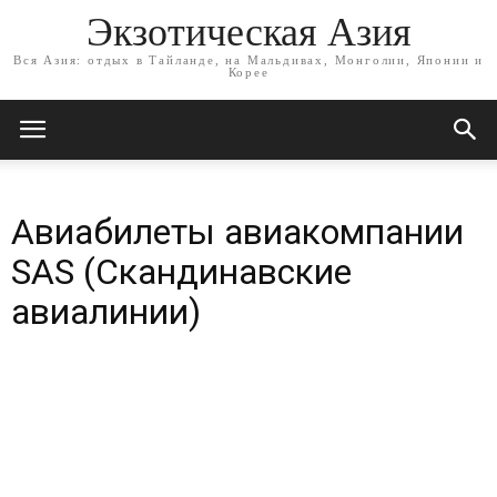
Экзотическая Азия
Вся Азия: отдых в Тайланде, на Мальдивах, Монголии, Японии и
Корее
Авиабилеты авиакомпании
SAS (Скандинавские
авиалинии)