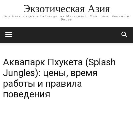
Экзотическая Азия
Вся Азия: отдых в Тайланде, на Мальдивах, Монголии, Японии и
Корее
Аквапарк Пхукета (Splash
Jungles): цены, время
работы и правила
поведения