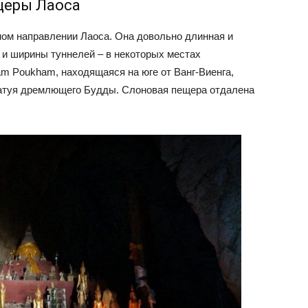
еры Лаоса
ом направлении Лаоса. Она довольно длинная и
 и ширины туннелей – в некоторых местах
m Poukham, находящаяся на юге от Ванг-Виенга,
статуя дремлющего Будды. Слоновая пещера отдалена