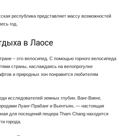
ская республика представляет массу возможностей
есь год.
тдыха в Лаосе
тране – это велосипед. С помощью горного велосипеда
тями страны, наслаждаясь на велопрогулке
афтов и природных зон понравится любителям
ди исследователей земных глубин. Ванг-Виенг,
ородами Луанг-Прабанг и Вьентьян, — настоящая
нная для посещений пещера Tham Chang находится
ти города.