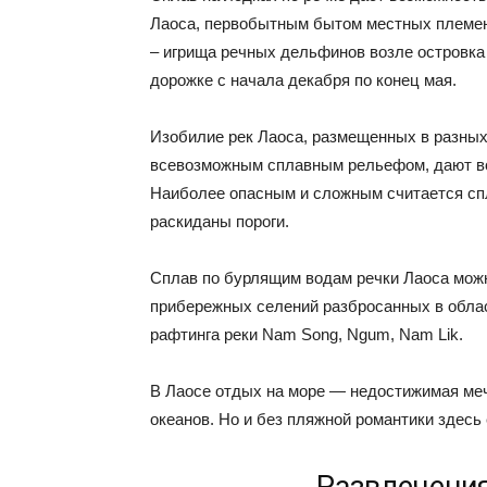
Лаоса, первобытным бытом местных племен
– игрища речных дельфинов возле островка
дорожке с начала декабря по конец мая.
Изобилие рек Лаоса, размещенных в разных
всевозможным сплавным рельефом, дают во
Наиболее опасным и сложным считается спл
раскиданы пороги.
Сплав по бурлящим водам речки Лаоса мож
прибережных селений разбросанных в облас
рафтинга реки Nam Song, Ngum, Nam Lik.
В Лаосе отдых на море — недостижимая меч
океанов. Но и без пляжной романтики здесь
Развлечения