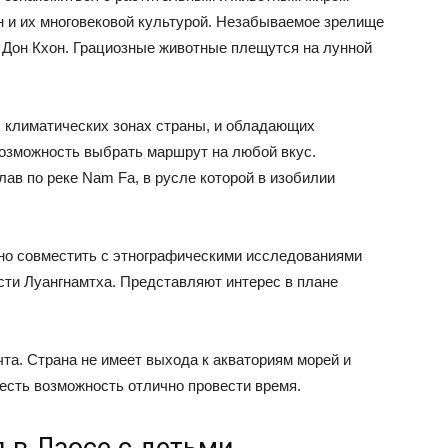
 и их многовековой культурой. Незабываемое зрелище
 Дон Кхон. Грациозные животные плещутся на лунной
 климатических зонах страны, и обладающих
зможность выбрать маршрут на любой вкус.
ав по реке Nam Fa, в русле которой в изобилии
но совместить с этнографическими исследованиями
ти Луангнамтха. Представляют интерес в плане
та. Страна не имеет выхода к акваториям морей и
 есть возможность отлично провести время.
 в Лаосе с детьми