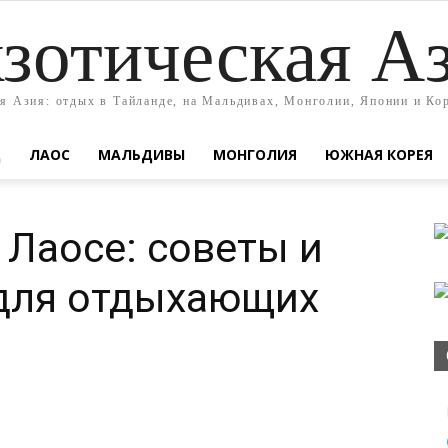
зотическая А
я Азия: отдых в Тайланде, на Мальдивах, Монголии, Японии и Ко
Д
ЛАОС
МАЛЬДИВЫ
МОНГОЛИЯ
ЮЖНАЯ КОРЕЯ
 Лаосе: советы и
для отдыхающих