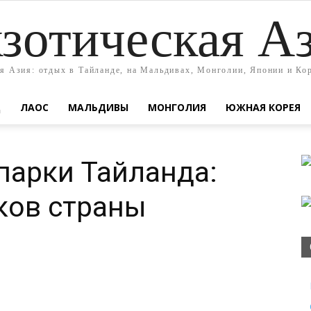
зотическая А
я Азия: отдых в Тайланде, на Мальдивах, Монголии, Японии и Ко
Д
ЛАОС
МАЛЬДИВЫ
МОНГОЛИЯ
ЮЖНАЯ КОРЕЯ
парки Тайланда:
ков страны