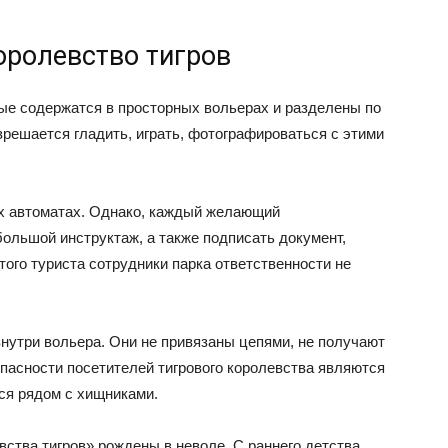
оролевство тигров
ные содержатся в просторных вольерах и разделены по
зрешается гладить, играть, фотографироваться с этими
х автоматах. Однако, каждый желающий
большой инструктаж, а также подписать документ,
того туриста сотрудники парка ответственности не
нутри вольера. Они не привязаны цепями, не получают
пасности посетителей тигрового королевства являются
ся рядом с хищниками.
ства тигров» рождены в неволе. С раннего детства