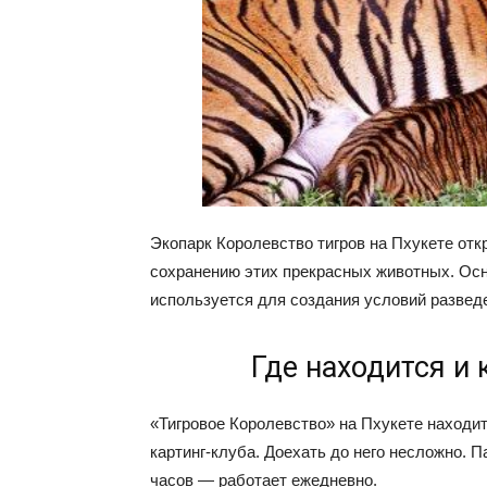
Экопарк Королевство тигров на Пхукете отк
сохранению этих прекрасных животных. Осн
используется для создания условий разведе
Где находится и 
«Тигровое Королевство» на Пхукете находитс
картинг-клуба. Доехать до него несложно. П
часов — работает ежедневно.