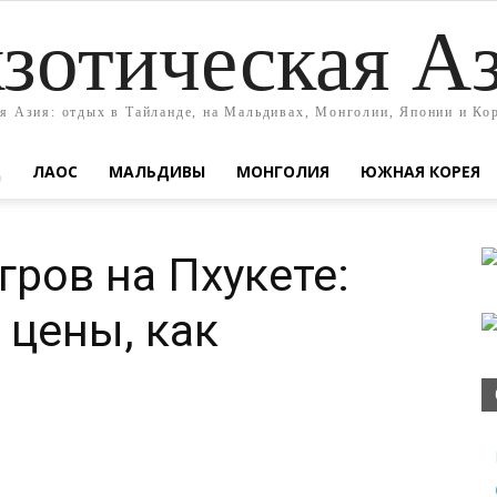
зотическая А
я Азия: отдых в Тайланде, на Мальдивах, Монголии, Японии и Ко
Д
ЛАОС
МАЛЬДИВЫ
МОНГОЛИЯ
ЮЖНАЯ КОРЕЯ
гров на Пхукете:
 цены, как